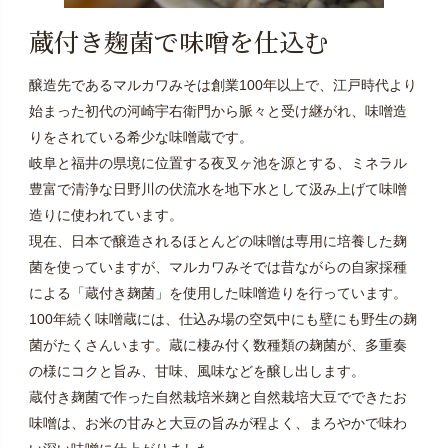
蔵付き麹菌で味噌を仕込む
醸造先であるマルカワみそは創業100年以上で、江戸時代より
始まった初代の河崎宇右衛門から脈々と受け継がれ、味噌造
りをされている希少な味噌蔵です。
岐阜と福井の県境に位置する夜叉ヶ池を源とする、ミネラル
豊富で清浄な日野川の伏流水を地下水として汲み上げて味噌
造りに使われています。
現在、日本で醸造されるほとんどの味噌は専用に培養した麹
菌を使っていますが、マルカワみそでは昔ながらの自家採種
による「蔵付き麹菌」を使用した味噌造りを行っています。
100年続く味噌蔵には、仕込み場の空気中にも壁にも野生の麹
菌がたくさんいます。蔵に棲み付く数種類の麹菌が、多重奏
の様にコクと旨み、甘味、風味などを醸し出します。
蔵付き麹菌で作った自然栽培米麹と自然栽培大豆でできたお
味噌は、お米の甘みと大豆の旨みが程よく、まろやかで味わ