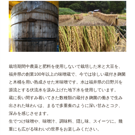
栽培期間中農薬と肥料を使用しないで栽培した米と大豆を、
福井県の創業100年以上の味噌蔵で、今では珍しい蔵付き麹菌
と木桶を用い熟成させた米味噌です。水は福井県の日野川を
源流とする伏流水を汲み上げた地下水を使用しています。
蔵に長い間すみ着いてきた数種類の蔵付き麹菌の働きで生み
出された味わいは、まるで多重奏のように深い甘みとコク、
深みを感じさせます。
生でつけ味噌や、味噌汁、調味料、隠し味、スイーツに。幾
重にも広がる味わいの世界をお楽しみください。