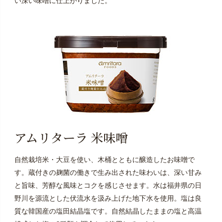
い深い味噌に仕上がりました。
アムリターラ 米味噌
自然栽培米・大豆を使い、木桶とともに醸造したお味噌で
す。蔵付きの麹菌の働きで生み出された味わいは、深い甘み
と旨味、芳醇な風味とコクを感じさせます。水は福井県の日
野川を源流とした伏流水を汲み上げた地下水を使用。塩は良
質な韓国産の塩田結晶塩です。自然結晶したままの塩と高温