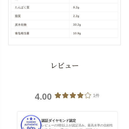
たんぱく質
9.2g
脂質
2.2g
炭水化物
33.2g
食塩相当量
10.9g
レビュー
4.00
1件
認証ダイヤモンド認定
レビューの9割以上が認証済み。最高水準の信頼性