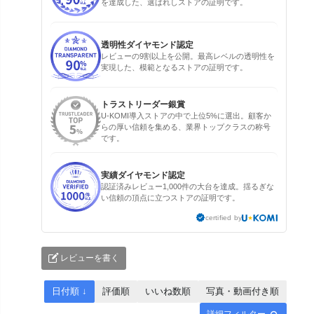
を達成した、選ばれしストアの証明です。
透明性ダイヤモンド認定
レビューの9割以上を公開。最高レベルの透明性を
実現した、模範となるストアの証明です。
トラストリーダー銀賞
U-KOMI導入ストアの中で上位5%に選出。顧客か
らの厚い信頼を集める、業界トップクラスの称号
です。
実績ダイヤモンド認定
認証済みレビュー1,000件の大台を達成。揺るぎな
い信頼の頂点に立つストアの証明です。
certified by
レビューを書く
日付順 ↓
評価順
いいね数順
写真・動画付き順