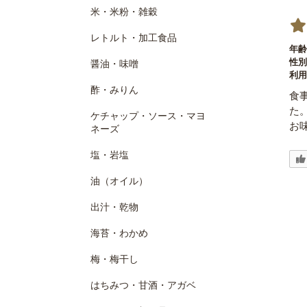
米・米粉・雑穀
レトルト・加工食品
年齢
性別
醤油・味噌
利用
酢・みりん
食
た
ケチャップ・ソース・マヨ
お
ネーズ
塩・岩塩
油（オイル）
出汁・乾物
海苔・わかめ
梅・梅干し
はちみつ・甘酒・アガベ