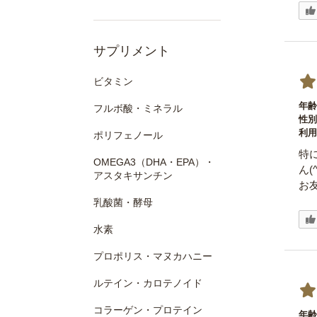
サプリメント
ビタミン
年齢
フルボ酸・ミネラル
性別
利用
ポリフェノール
特
OMEGA3（DHA・EPA）・
ん(^
アスタキサンチン
お
乳酸菌・酵母
水素
プロポリス・マヌカハニー
ルテイン・カロテノイド
コラーゲン・プロテイン
年齢