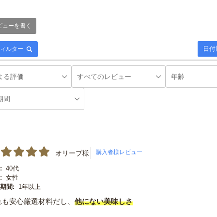
ビューを書く
日付
ィルター
オリーブ様
:
40代
:
女性
期間:
1年以上
れも安心厳選材料だし、
他にない美味しさ