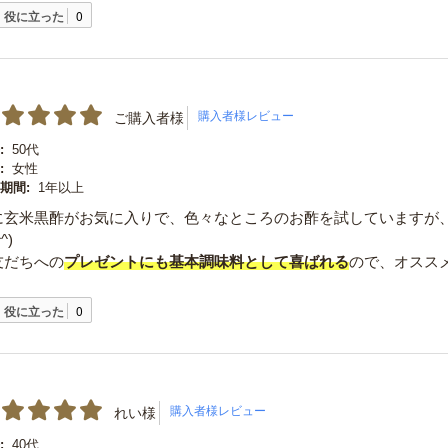
役に立った
0
ご購入者様
:
50代
:
女性
期間:
1年以上
に玄米黒酢がお気に入りで、色々なところのお酢を試していますが
^)
友だちへの
プレゼントにも基本調味料として喜ばれる
ので、オスス
役に立った
0
れい様
:
40代