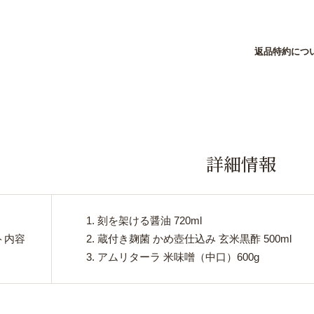
返品特約につ
詳細情報
1.
刻を架ける醤油 720ml
ト内容
2.
蔵付き麹菌 かめ壺仕込み 玄米黒酢 500ml
3.
アムリターラ 米味噌（中口）600g