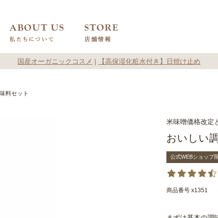
国産オーガニックコスメ
|
【高保湿化粧水付き】日焼け止め
味料セット
米味噌価格改定
おいしい
公式WEBショップ
商品番号
x1351
まずは基本の調