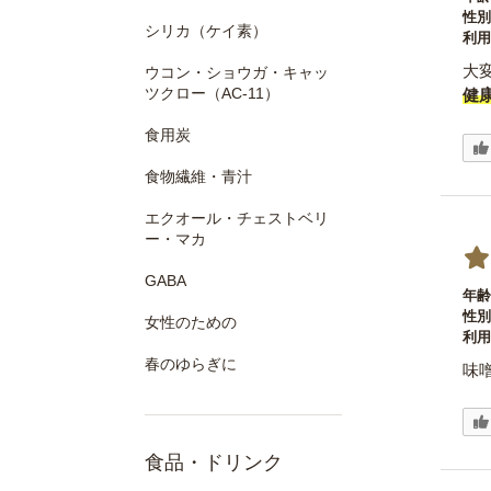
性別
シリカ（ケイ素）
利用
大
ウコン・ショウガ・キャッ
ツクロー（AC-11）
健
食用炭
食物繊維・青汁
エクオール・チェストベリ
ー・マカ
GABA
年齢
性別
女性のための
利用
春のゆらぎに
味
食品・ドリンク