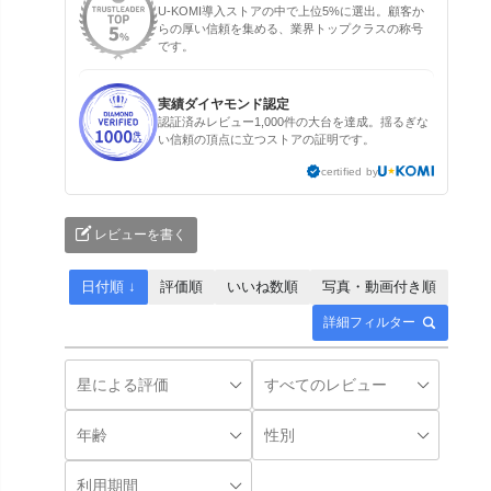
U-KOMI導入ストアの中で上位5%に選出。顧客か
らの厚い信頼を集める、業界トップクラスの称号
です。
実績ダイヤモンド認定
認証済みレビュー1,000件の大台を達成。揺るぎな
い信頼の頂点に立つストアの証明です。
certified by
レビューを書く
日付順 ↓
評価順
いいね数順
写真・動画付き順
詳細フィルター