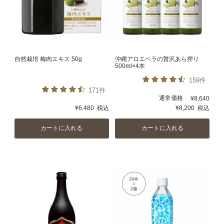
自然栽培 梅肉エキス 50g
沖縄アロエベラの贅沢あら搾り
500ml×4本
159件
171件
通常価格
¥
8,640
¥
6,480
税込
¥
8,200
税込
カートに入れる
カートに入れる