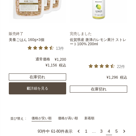
販売終了
完売しました
美養ごはん 160g×3個
佐賀県産 唐津のレモン果汁 ストレ
ート100% 200ml
13件
通常価格
¥
1,200
¥
1,156
税込
22件
在庫切れ
¥
1,296
税込
詳細を見る
在庫切れ
価格が安い順
価格が高い順
新着順
並び替え
1
…
3
4
5
93
件中
61
-
80
件表示