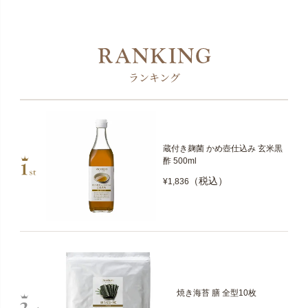
ランキング
蔵付き麹菌 かめ壺仕込み 玄米黒
酢 500ml
（税込）
¥1,836
焼き海苔 膳 全型10枚