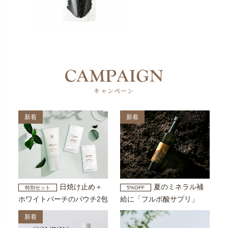
キャンペーン
新着
新着
日焼け止め＋
夏のミネラル補
特別セット
5%OFF
ホワイトバーチのパウチ2包
給に「フルボ酸サプリ」
新着