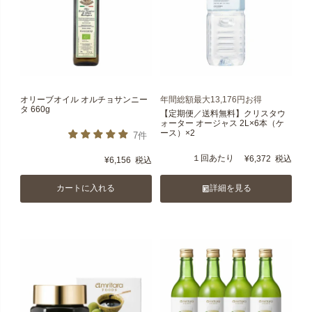
オリーブオイル オルチョサンニー
年間総額最大13,176円お得
タ 660g
【定期便／送料無料】クリスタウ
ォーター オージャス 2L×6本（ケ
ース）×2
7件
１回あたり
¥
6,372
税込
¥
6,156
税込
カートに入れる
詳細を見る