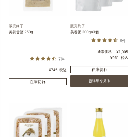
販売終了
販売終了
美養甘酒 250g
美養粥 200g×3個
6件
通常価格
¥
1,005
¥
961
税込
7件
在庫切れ
¥
745
税込
詳細を見る
在庫切れ