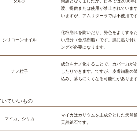
タルク
問題となりましたが、日本では2006
渡、提供または使用が禁止されていま
いますが、アムリターラでは不使用で
化粧崩れを防いだり、発色をよくする
シリコーン
オイル
い成分（合成樹脂）です。肌に貼り付
ングが必要になります。
成分をナノ化することで、カバー力があ
ナノ粒子
したりできます。ですが、皮膚細胞の
込み、落ちにくくなる可能性がありま
ていていいもの
マイカはカリウムを主成分とした天然
マイカ、シリカ
天然鉱石です。