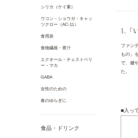
シリカ（ケイ素）
ウコン・ショウガ・キャッ
ツクロー（AC-11）
1.
「
食用炭
ファン
食物繊維・青汁
もの」
エクオール・チェストベリ
で、健
ー・マカ
た。
GABA
女性のための
春のゆらぎに
■入っ
食品・ドリンク