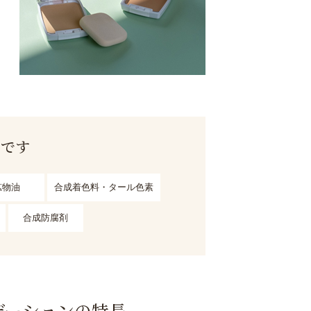
用です
鉱物油
合成着色料・タール色素
合成防腐剤
デーションの特長