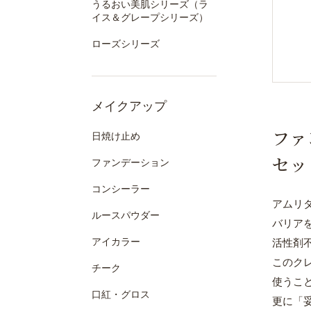
うるおい美肌シリーズ（ラ
イス＆グレープシリーズ）
ローズシリーズ
メイクアップ
ファ
日焼け止め
セッ
ファンデーション
コンシーラー
アムリ
ルースパウダー
バリア
アイカラー
活性剤
このク
チーク
使うこ
口紅・グロス
更に「