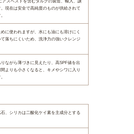
年にアスベストを含むタルクの製造、輸入、譲
す。現在は安全で高純度のものが供給されて
す。
ために使われますが、水にも油にも溶けにく
いて落ちにくいため、洗浄力の強いクレンジ
りながら薄づきに見えたり、高SPF値を出
隙間よりも小さくなると、キメやシワに入り
す。
鉱石、シリカは二酸化ケイ素を主成分とする