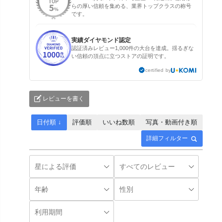
らの厚い信頼を集める、業界トップクラスの称号
です。
実績ダイヤモンド認定
認証済みレビュー1,000件の大台を達成。揺るぎな
い信頼の頂点に立つストアの証明です。
certified by
レビューを書く
日付順 ↓
評価順
いいね数順
写真・動画付き順
詳細フィルター