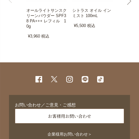
オールライトサンスク
シトラス オイル イン
ホワイトバ
リーンパウダー SPF3
ミスト 100mL
トウォータ
8 PA+++ レフィル 1
ルパック 12
¥5,500
税込
0g
替え用)
¥3,960
税込
¥4,620
税
お問い合わせ／ご意見・ご感想
お客様用お問い合わせ
企業様用お問い合わせ＞