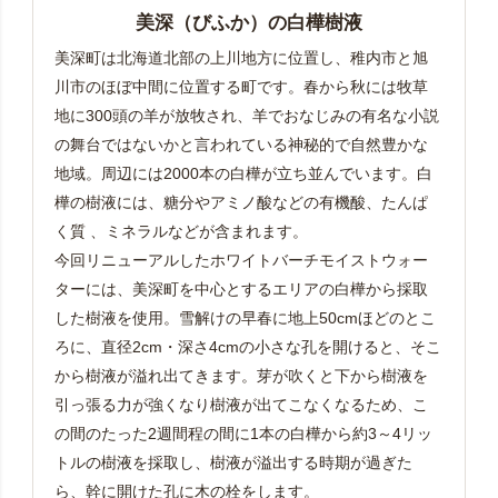
美深（びふか）の白樺樹液
美深町は北海道北部の上川地方に位置し、稚内市と旭
川市のほぼ中間に位置する町です。春から秋には牧草
地に300頭の羊が放牧され、羊でおなじみの有名な小説
の舞台ではないかと言われている神秘的で自然豊かな
地域。周辺には2000本の白樺が立ち並んでいます。白
樺の樹液には、糖分やアミノ酸などの有機酸、たんぱ
く質 、ミネラルなどが含まれます。
今回リニューアルしたホワイトバーチモイストウォー
ターには、美深町を中心とするエリアの白樺から採取
した樹液を使用。雪解けの早春に地上50cmほどのとこ
ろに、直径2cm・深さ4cmの小さな孔を開けると、そこ
から樹液が溢れ出てきます。芽が吹くと下から樹液を
引っ張る力が強くなり樹液が出てこなくなるため、こ
の間のたった2週間程の間に1本の白樺から約3～4リッ
トルの樹液を採取し、樹液が溢出する時期が過ぎた
ら、幹に開けた孔に木の栓をします。