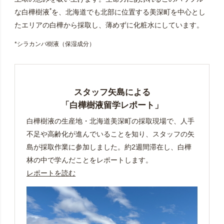
*
な白樺樹液
を、北海道でも北部に位置する美深町を中心とし
たエリアの白樺から採取し、薄めずに化粧水にしています。
*シラカンバ樹液（保湿成分）
スタッフ矢島による
「白樺樹液留学レポート」
白樺樹液の生産地・北海道美深町の採取現場で、人手
不足や高齢化が進んでいることを知り、スタッフの矢
島が採取作業に参加しました。約2週間滞在し、白樺
林の中で学んだことをレポートします。
レポートを読む