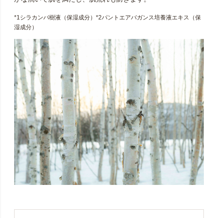
*1シラカンバ樹液（保湿成分）*2パントエアバガンス培養液エキス（保
湿成分）