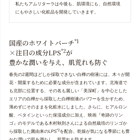
私たちアムリターラは今後も、肌環境にも、自然環境
にもやさしい化粧品を開発していきます。
*1
国産のホワイトバーチ
*2
×注目の成分LPS
が
豊かな潤いを与え、肌荒れも防ぐ
春先の2週間ほどしか採取できない白樺の樹液には、木々が開
花・開葉するために必要な成分が含まれています。北海道で
も北部に位置する、その名も麗しい「美深町」を中心とした
エリアの白樺から採取した白樺樹液のパワーを生かすため、
薄めずにそのままを化粧水にしました。さらに、ヒアルロン
酸、ベタインといった保湿成分に加え、映画『奇跡のリン
ゴ』のモデルである木村秋則さんによる自然栽培のリンゴか
*2
ら採取した菌由来のLPS
を配合。乾燥が気になる季節にも豊
かな潤いで肌を満たし、肌荒れも防ぎます。