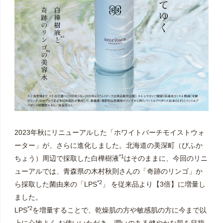
2023年秋にリニューアルした「ホワイトバーチモイストウォ
ーター」が、さらに進化しました。北海道の美深町（びふか
*1
ちょう）周辺で採取した白樺樹液
はそのままに、今回のリニ
ューアルでは、青森県の木村秋則さんの「奇跡のリンゴ」か
*2
ら採取した菌由来の「LPS
」 を従来品より【3倍】に増量し
ました。
*2
LPS
を増量することで、乾燥肌の方や敏感肌の方に今まで以