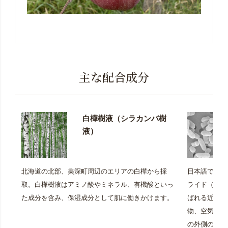
主な配合成分
白樺樹液（シラカンバ樹
液）
北海道の北部、美深町周辺のエリアの白樺から採
日本語では「
取。白樺樹液はアミノ酸やミネラル、有機酸といっ
ライド（Lipop
た成分を含み、保湿成分として肌に働きかけます。
ばれる近年注
物、空気中に
の外側の成分