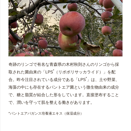
奇跡のリンゴで有名な青森県の木村秋則さんのリンゴから採
*
取された菌由来の「LPS
（リポポリサッカライド）」を配
*
合。昨今注目されている成分である「LPS
」は、土や野菜、
海藻の中にも存在するパントエア菌という微生物由来の成分
で、糖と脂質が結合した形をしています。直接塗布すること
で、潤いを守って肌を整える働きがあります。
*パントエアバガンス培養液エキス（保湿成分）