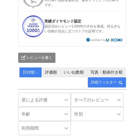
です。
実績ダイヤモンド認定
認証済みレビュー1,000件の大台を達成。揺るぎな
い信頼の頂点に立つストアの証明です。
certified by
レビューを書く
日付順 ↓
評価順
いいね数順
写真・動画付き順
詳細フィルター