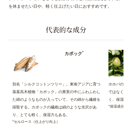
を休ませたい日や、軽く仕上げたい日におすすめです。
代表的な成分
*
カポック
別名「シルクコットンツリー」。東南アジアに育つ
ホホバの種を
落葉高木植物「カポック」の果実の中にふわふわし
ではなく植物
た綿のようなものが入っていて、その綿から繊維を
く、保湿力も
*保湿成分
採取する。カポックの繊維は絹のような光沢があ
り、とても軽く、保湿力もある。
*セルロース（仕上がり向上）