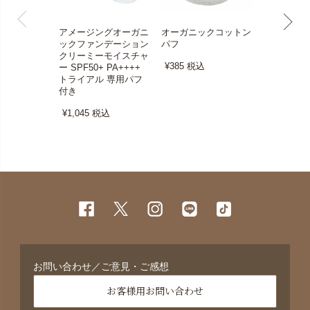
アメージングオーガニ
オーガニックコットン
プレストパ
ックファンデーション
パフ
コンパクト
クリーミーモイスチャ
ラシ付き）
¥385
税込
ー SPF50+ PA++++
¥1,320
税
トライアル 専用パフ
付き
¥1,045
税込
お問い合わせ／ご意見・ご感想
お客様用お問い合わせ