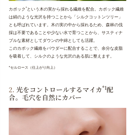
*
カポック
という木の実から採れる繊維を配合。カポック繊維
は絹のような光沢を持つことから「シルクコットンツリー」
とも呼ばれています。木の実の中から採れるため、森林の伐
採は不要であることや少ない水で育つことから、サスティナ
ブルな素材としてダウンの中綿としても活躍。
このカポック繊維をパウダーに配合することで、余分な皮脂
を吸着して、シルクのような光沢のある肌に整えます。
*セルロース（仕上がり向上）
*1
2.
光をコントロールするマイカ
配
合。毛穴を自然にカバー