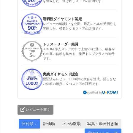
を達成した、選ばれしストアの証明です。
透明性ダイヤモンド認定
レビューの9割以上を公開。最高レベルの透明性を
実現した、模範となるストアの証明です。
トラストリーダー銀賞
U-KOMI導入ストアの中で上位5%に選出。顧客か
らの厚い信頼を集める、業界トップクラスの称号
です。
実績ダイヤモンド認定
認証済みレビュー1,000件の大台を達成。揺るぎな
い信頼の頂点に立つストアの証明です。
certified by
レビューを書く
日付順 ↓
評価順
いいね数順
写真・動画付き順