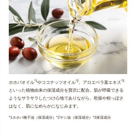
*1
*2
*3
ホホバオイル
やココナッツオイル
、アロエベラ葉エキス
といった植物由来の保湿成分を贅沢に配合。肌が呼吸できる
ようなサラサラしたつけ心地でありながら、乾燥や粉っぽさ
はなく、肌になめらかになじみます。
*1ホホバ種子油（保湿成分）*2ヤシ油（保湿成分）*3保湿成分