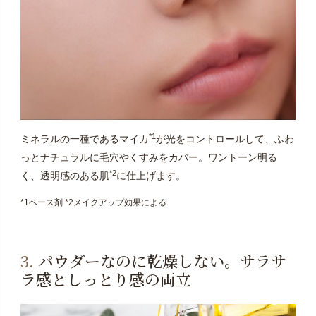
*1
ミネラルの一種であるマイカ
が光をコントロールして、ふわ
っとナチュラルに毛穴やくすみをカバー。ワントーン明る
*2
く、透明感のある肌
に仕上げます。
*1ベース剤 *2メイクアップ効果による
3.
パウダーなのに乾燥しない。サラサ
ラ感としっとり感の両立