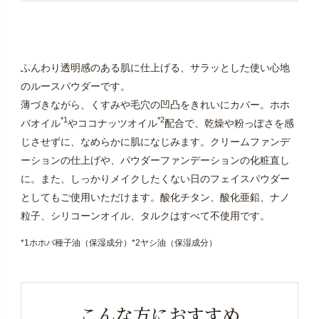
ふんわり透明感のある肌に仕上げる、サラッとした使い心地
のルースパウダーです。
薄づきながら、くすみや毛穴の凹凸をきれいにカバー。ホホ
*1
*2
バオイル
やココナッツオイル
配合で、乾燥や粉っぽさを感
じさせずに、なめらかに肌になじみます。クリームファンデ
ーションの仕上げや、パウダーファンデーションの化粧直し
に。また、しっかりメイクしたくない日のフェイスパウダー
としてもご使用いただけます。酸化チタン、酸化亜鉛、ナノ
粒子、シリコーンオイル、タルクはすべて不使用です。
*1ホホバ種子油（保湿成分）*2ヤシ油（保湿成分）
こんな方におすすめ