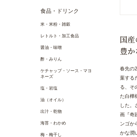
食品・ドリンク
米・米粉・雑穀
レトルト・加工食品
国産
醤油・味噌
豊か
酢・みりん
春先の
ケチャップ・ソース・マヨ
ネーズ
葉する
る、そ
塩・岩塩
た白樺
油（オイル）
した。
出汁・乾物
画『奇
海苔・わかめ
ンゴか
かな潤
梅・梅干し