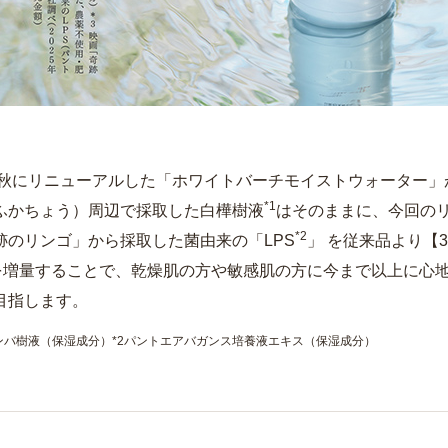
3年秋にリニューアルした「ホワイトバーチモイストウォーター
*1
ふかちょう）周辺で採取した白樺樹液
はそのままに、今回の
*2
跡のリンゴ」から採取した菌由来の「LPS
」 を従来品より【
を増量することで、乾燥肌の方や敏感肌の方に今まで以上に心地
目指します。
カンバ樹液（保湿成分）*2パントエアバガンス培養液エキス（保湿成分）