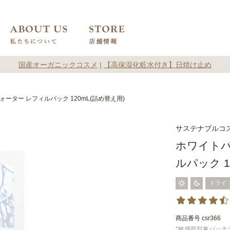
国産オーガニックコスメ
|
【高保湿化粧水付き】日焼け止め
ーター レフィルパック 120mL(詰め替え用)
サステナブルコス
ホワイトバ
ルパック 1
ドライ
商品番号
csr366
*敏感肌対象パッ