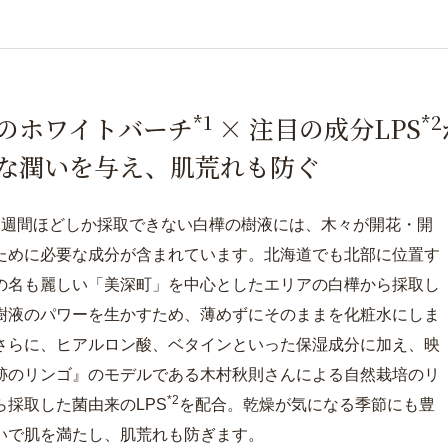
*1
*2
のホワイトバーチ
× 注目の成分LPS
な潤いを与え、肌荒れも防ぐ
2週間ほどしか採取できない白樺の樹液には、木々が開花・開
ために必要な成分が含まれています。北海道でも北部に位置す
の名も麗しい「美深町」を中心としたエリアの白樺から採取し
樹液のパワーを生かすため、薄めずにそのままを化粧水にしま
さらに、ヒアルロン酸、ベタインといった保湿成分に加え、映
跡のリンゴ』のモデルである木村秋則さんによる自然栽培のリ
*2
ら採取した菌由来のLPS
を配合。乾燥が気になる季節にも豊
いで肌を満たし、肌荒れも防ぎます。