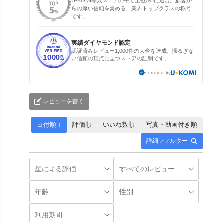
U-KOMI導入ストアの中で上位5%に選出。顧客か
らの厚い信頼を集める、業界トップクラスの称号
です。
実績ダイヤモンド認定
認証済みレビュー1,000件の大台を達成。揺るぎな
い信頼の頂点に立つストアの証明です。
certified by
レビューを書く
日付順 ↓
評価順
いいね数順
写真・動画付き順
詳細フィルター