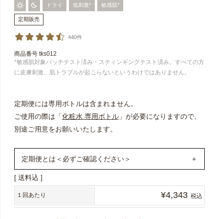
ドライ
低刺激*
敏感肌*
定期販売
440件
商品番号
tks012
*敏感肌対象パッチテスト済み・スティンギングテスト済み。すべての方
に皮膚刺激、肌トラブルが起こらないというわけではありません。
定期便には専用ボトルは含まれません。
ご使用の際は「
化粧水 専用ボトル
」が必要になりますので、
別途ご用意をお願いいたします。
定期便とは＜必ずご確認ください＞
送料込
1年定期購入いただくと、通常購入より15,204円お得に！
¥
4,343
（277円×12ヶ月）＋（送料最大990円×12ヶ月）
１回あたり
税込