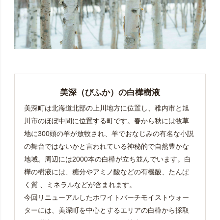
美深（びふか）の白樺樹液
美深町は北海道北部の上川地方に位置し、稚内市と旭
川市のほぼ中間に位置する町です。春から秋には牧草
地に300頭の羊が放牧され、羊でおなじみの有名な小説
の舞台ではないかと言われている神秘的で自然豊かな
地域。周辺には2000本の白樺が立ち並んでいます。白
樺の樹液には、糖分やアミノ酸などの有機酸、たんぱ
く質 、ミネラルなどが含まれます。
今回リニューアルしたホワイトバーチモイストウォー
ターには、美深町を中心とするエリアの白樺から採取