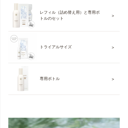
ております。万一「クレジットカードエラー」が生じ
た場合でも、該当月の解約は承っておりませんので、
レフィル（詰め替え用）と専用ボ
未決済分のみ指定口座へご入金いただいております。
トルのセット
予めご了承ください。
※システム上、定期便商品と通常商品を一緒にご購入い
ただくことや、一緒にお届けすることができません。
トライアルサイズ
予めご了承ください。
※商品はポスト投函の「メール便」でのお届けになりま
す。そのため、お申し込みステップでご指定いただく
「お届け日」は、当社からの「出荷日」となります。
専用ボトル
お届け目安は3日～1週間です（交通事情により、多少
遅れる場合がございます。ご了承ください）。また、
お届け日（出荷日）が休日の場合は、システム上、設
定日より到着が前後する場合もございますので、予め
ご了承ください。システム上お申し込み時に「時間指
定枠」が表示されますが、お届け時間帯の指定はご利
用いただけません。