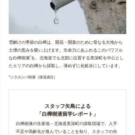
雪解けの季節の白樺は、開花・開葉のために母なる大地から
土壌の恵みを吸い上げます。生命力にあふれるこのパワフル
*
な白樺樹液
を、北海道でも北部に位置する美深町を中心とし
たエリアの白樺から採取し、薄めずに化粧水にしています。
*シラカンバ樹液（保湿成分）
スタッフ矢島による
「白樺樹液留学レポート」
白樺樹液の生産地・北海道美深町の採取現場で、人手
不足や高齢化が進んでいることを知り、スタッフの矢