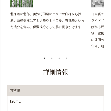
北海道の北部、美深町周辺のエリアの白樺から採
日本語では「
取。白樺樹液はアミノ酸やミネラル、有機酸といっ
ライド（Lipop
た成分を含み、保湿成分として肌に働きかけます。
ばれる近年注
物、空気中に
の外側の成分
守り、肌を整
詳細情報
内容量
120mL