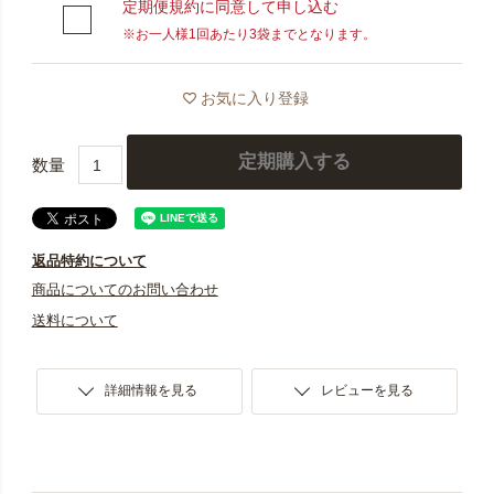
定期便は、その都度ご注文いただかなくても、お客様か
定期便規約に同意して申し込む
ら中止のご連絡をいただくまで毎月定期的に商品をお届
※お一人様1回あたり3袋までとなります。
けするサービスです。
通常価格から毎回6%OFF・全国送料無料でお届けいたし
お気に入り登録
ます。
定期購入する
＜必ずご確認ください＞
※4回目のお届けが完了するまで数量の変更・解約はでき
ませんので、定期便お申し込み前にまずは通常購入い
返品特約について
ただき、お体に合うかなどお試しいただいた上でお申
商品についてのお問い合わせ
し込みください。
送料について
※解約のご連絡がない場合、5回目以降も継続してお届け
いたします。
詳細情報を見る
レビューを見る
※お一人様最大２袋までお申し込みいただけます。
※お支払いはクレジットカードとamazon payのみとなっ