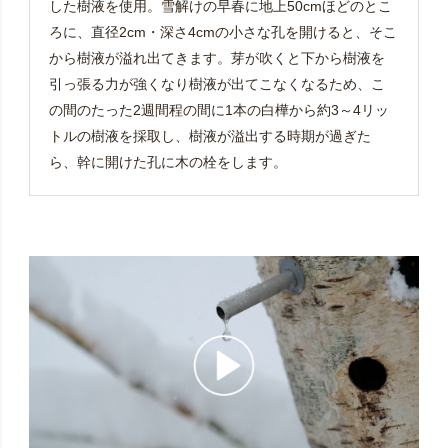
した樹液を使用。雪解けの早春に地上50cmほどのとこ
ろに、直径2cm・深さ4cmの小さな孔を開けると、そこ
から樹液が溢れ出てきます。芽が吹くと下から樹液を
引っ張る力が強くなり樹液が出てこなくなるため、こ
の間のたった2週間程の間に1本の白樺から約3～4リッ
トルの樹液を採取し、樹液が溢出する時期が過ぎた
ら、幹に開けた孔に木の栓をします。