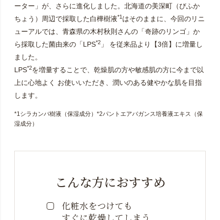
ーター」が、さらに進化しました。北海道の美深町（びふか
*1
ちょう）周辺で採取した白樺樹液
はそのままに、今回のリニ
ューアルでは、青森県の木村秋則さんの「奇跡のリンゴ」か
*2
ら採取した菌由来の「LPS
」 を従来品より【3倍】に増量し
ました。
*2
LPS
を増量することで、乾燥肌の方や敏感肌の方に今まで以
上に心地よく お使いいただき、潤いのある健やかな肌を目指
します。
*1シラカンバ樹液（保湿成分）*2パントエアバガンス培養液エキス（保
湿成分）
こんな方におすすめ
化粧水をつけても
すぐに乾燥してしまう