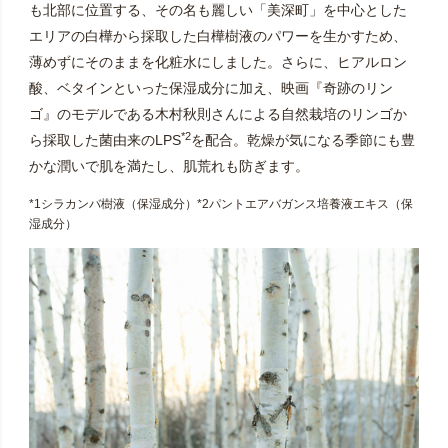
も北部に位置する、その名も麗しい「美深町」を中心とした
エリアの白樺から採取した白樺樹液のパワーを生かすため、
薄めずにそのままを化粧水にしました。さらに、ヒアルロン
酸、ベタインといった保湿成分に加え、映画『奇跡のリン
ゴ』のモデルである木村秋則さんによる自然栽培のリンゴか
*2
ら採取した菌由来のLPS
を配合。乾燥が気になる季節にも豊
かな潤いで肌を満たし、肌荒れも防ぎます。
*1シラカンバ樹液（保湿成分）*2パントエアバガンス培養液エキス（保
湿成分）