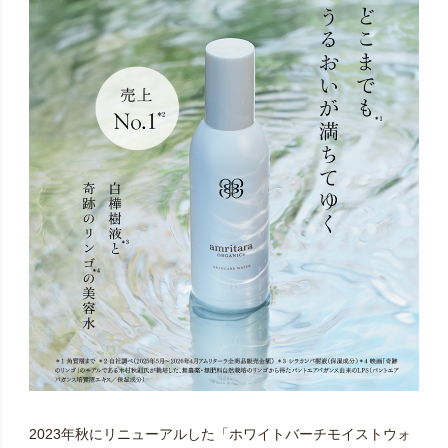
※5回目以降のお休み（スキップ）・解約・出荷日・数量
の変更に関するご相談は、マイページ・お電話・お問
い合わせフォームにて承ります。直近のご配送分をお
受け取り後、次回「お届け日（出荷日）」の2週間前ま
でにお申し出ください。
※１定期便について複数のお届け先を設定することはで
きません。
※定期便お申し込み時に登録住所以外をお届け先にご設
定された場合は、マイページからは変更できないた
め、「お問い合わせフォーム」より、住所変更をご依
頼ください。
※定期便の配送完了後に「定期便ご購入」に応じたポイ
ントをお付けしておりますが、システムの都合上、ポ
イントをご利用できるのは、定期便以外のご注文時と
2023年秋にリニューアルした「ホワイトバーチモイストウォ
なります。