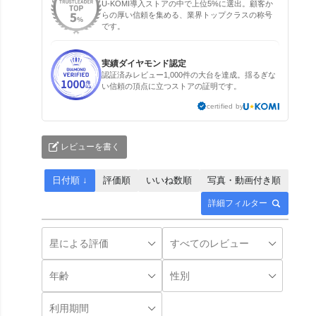
U-KOMI導入ストアの中で上位5%に選出。顧客か
らの厚い信頼を集める、業界トップクラスの称号
です。
実績ダイヤモンド認定
認証済みレビュー1,000件の大台を達成。揺るぎな
い信頼の頂点に立つストアの証明です。
certified by
レビューを書く
日付順 ↓
評価順
いいね数順
写真・動画付き順
詳細フィルター