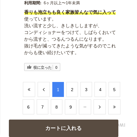
利用期間:
6ヶ月以上〜1年未満
香りも泡立ちも良く
家族皆んなで気に入って
使っています。
洗い流すと少し、きしきししますが、
コンディショナーをつけて、しばらくおいて
から流すと、つるんつるんになります。
抜け毛が減ってきたような気がするのでこれ
からも使い続けたいです。
役に立った
0
​1
​2
​3
​4
​5
​6
​7
​8
​9
カートに入れる