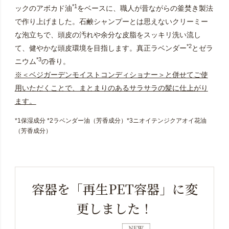
*1
ックのアボカド油
をベースに、職人が昔ながらの釜焚き製法
で作り上げました。石鹸シャンプーとは思えないクリーミー
な泡立ちで、頭皮の汚れや余分な皮脂をスッキリ洗い流し
*2
て、健やかな頭皮環境を目指します。真正ラベンダー
とゼラ
*3
ニウム
の香り。
※＜ベジガーデンモイストコンディショナー＞と併せてご使
用いただくことで、まとまりのあるサラサラの髪に仕上がり
ます。
*1保湿成分 *2ラベンダー油（芳香成分）*3ニオイテンジクアオイ花油
（芳香成分）
容器を「再生PET容器」に変
更しました！