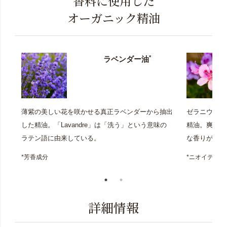
香料に使用した
オーガニック精油
*
ラベンダー油
薄紫の美しい花を咲かせる真正ラベンダーから抽出
ゼラニウムの
した精油。「Lavandre」は「洗う」という意味の
精油。爽やか
ラテン語に由来している。
な香りが魅力
*芳香成分
*ニオイテン
詳細情報