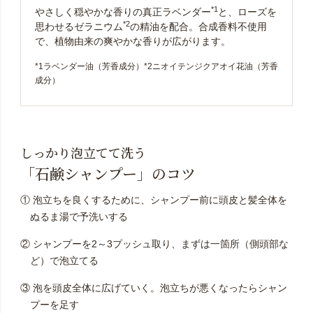
*1
やさしく穏やかな香りの真正ラベンダー
と、ローズを
*2
思わせるゼラニウム
の精油を配合。合成香料不使用
で、植物由来の爽やかな香りが広がります。
*1ラベンダー油（芳香成分）*2ニオイテンジクアオイ花油（芳香
成分）
しっかり泡立てて洗う
「石鹸シャンプー」のコツ
① 泡立ちを良くするために、シャンプー前に
頭皮と髪全体を
ぬるま湯で予洗いする
② シャンプーを2～3プッシュ取り、
まずは一箇所（側頭部な
ど）で泡立てる
③ 泡を頭皮全体に広げていく。泡立ちが悪くなったら
シャン
プーを足す