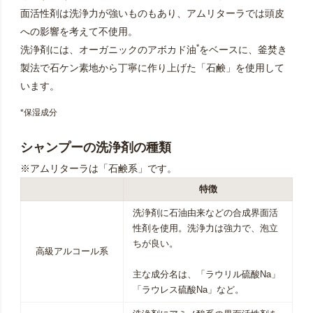
面活性剤は洗浄力が強いものもあり、アムリターラでは頭皮
への影響を考えて不使用。
*
洗浄剤には、オーガニックのアボカド油
をベースに、釜焚き
製法で石ケン素地から丁寧に作り上げた「石鹸」を使用して
います。
*保湿成分
シャンプーの洗浄剤の種類
※アムリターラは「石鹸系」です。
特徴
洗浄剤に石油由来などの合成界面活
性剤を使用。洗浄力は強力で、泡立
ちが良い。
高級アルコール系
主な成分名は、「ラウリル硫酸Na」
「ラウレス硫酸Na」など。