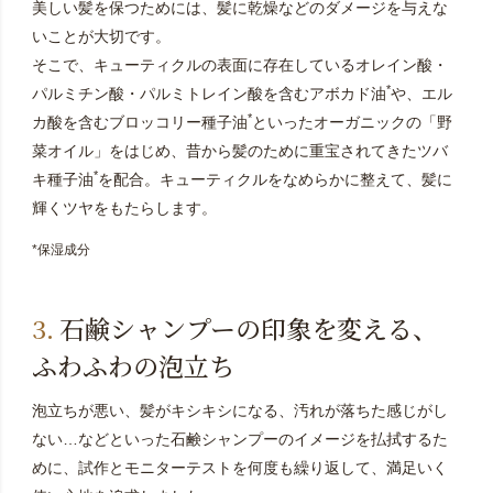
美しい髪を保つためには、髪に乾燥などのダメージを与えな
いことが大切です。
そこで、キューティクルの表面に存在しているオレイン酸・
*
パルミチン酸・パルミトレイン酸を含むアボカド油
や、エル
*
カ酸を含むブロッコリー種子油
といったオーガニックの「野
菜オイル」をはじめ、昔から髪のために重宝されてきたツバ
*
キ種子油
を配合。キューティクルをなめらかに整えて、髪に
輝くツヤをもたらします。
*保湿成分
石鹸シャンプーの印象を変える、
ふわふわの泡立ち
泡立ちが悪い、髪がキシキシになる、汚れが落ちた感じがし
ない…などといった石鹸シャンプーのイメージを払拭するた
めに、試作とモニターテストを何度も繰り返して、満足いく