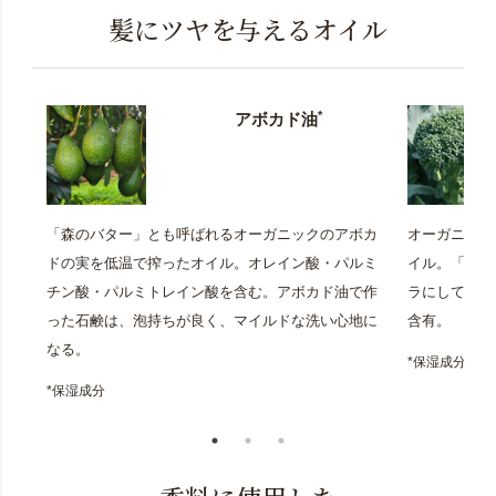
髪にツヤを与えるオイル
*
アボカド油
「森のバター」とも呼ばれるオーガニックのアボカ
オーガニック
ドの実を低温で搾ったオイル。オレイン酸・パルミ
イル。「天然
チン酸・パルミトレイン酸を含む。アボカド油で作
ラにしてツヤ
った石鹸は、泡持ちが良く、マイルドな洗い心地に
含有。
なる。
*保湿成分
*保湿成分