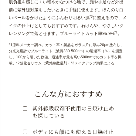
肌負担を感じにくい軽やかなつけ心地で、顔や手足など外出
前に紫外線対策をしたいときに手軽に使えます。ほんのり白
*3
いベールをかけたようにふんわり明るい肌
に整えるので、メ
イクの仕上げとしてもおすすめです。石けんや、やさしいク
*1
レンジングで落とせます。ブルーライトカット率95.9%
。
*1原料メーカー調べ。カット率：製品をガラス片に厚み20μm塗布し、
分光光度計でブルーライト（波長380-500nm）の透過率（％）を測定
し、100から引いた数値。透過率が最も高い500nmでのカット率を掲
載。*2酸化セリウム（紫外線散乱剤）*3メイクアップ効果による
こんな方におすすめ
紫外線吸収剤不使用の日焼け止め
を探している
ボディにも顔にも使える日焼け止