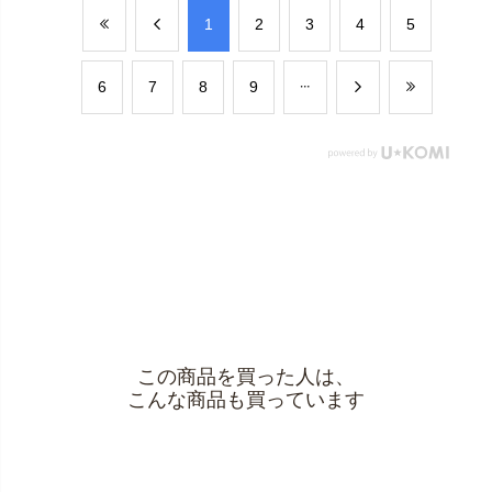
​1
​2
​3
​4
​5
​6
​7
​8
​9
この商品を買った人は、
こんな商品も買っています