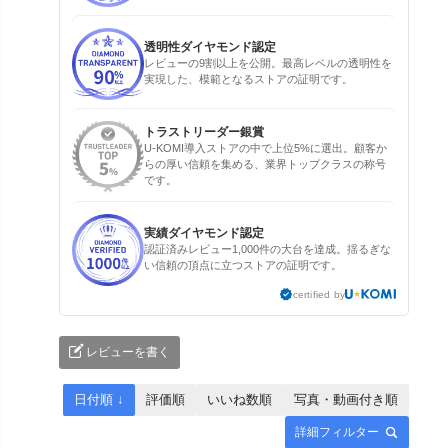
透明性ダイヤモンド認定
レビューの9割以上を公開。最高レベルの透明性を
実現した、模範となるストアの証明です。
トラストリーダー銀賞
U-KOMI導入ストアの中で上位5%に選出。顧客か
らの厚い信頼を集める、業界トップクラスの称号
です。
実績ダイヤモンド認定
認証済みレビュー1,000件の大台を達成。揺るぎな
い信頼の頂点に立つストアの証明です。
certified by
レビューを書く
日付順 ↓
評価順
いいね数順
写真・動画付き順
詳細フィルター