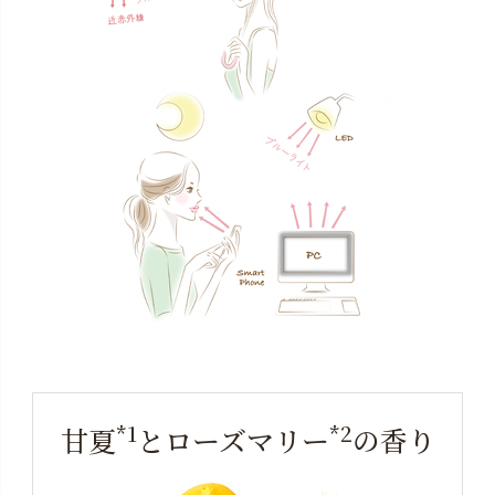
*1
*2
甘夏
とローズマリー
の香り