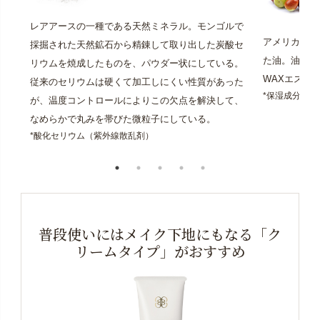
レアアースの一種である天然ミネラル。モンゴルで
アメリカなど
採掘された天然鉱石から精錬して取り出した炭酸セ
た油。油と書
リウムを焼成したものを、パウダー状にしている。
WAXエステ
従来のセリウムは硬くて加工しにくい性質があった
*保湿成分
が、温度コントロールによりこの欠点を解決して、
なめらかで丸みを帯びた微粒子にしている。
*酸化セリウム（紫外線散乱剤）
普段使いにはメイク下地にもなる「ク
リームタイプ」がおすすめ