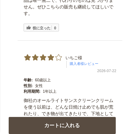
品は唯一無二で、代わりのものは見つかりま
せん。ぜひこちらの販売も継続してほしいで
す。
役に立った
0
いちご様
2026-07-22
年齢:
60歳以上
性別:
女性
利用期間:
1年以上
御社のオールライトサンスクリーンクリーム
を使う以前は、どんな日焼け止めでも肌が荒
れたり、でき物が出てきたりで、下地として
使うことができませんでした。
カートに入れる
こちらの商品や使い始めて3年近く経ちます
が、トラブルなく一年を通して使用していま