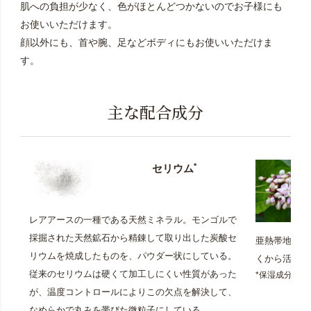
肌への負担が少なく、色がほとんどつかないのでお子様にも
お使いいただけます。
顔以外にも、首や腕、足などボディにもお使いいただけま
す。
主な配合成分
*
セリウム
レアアースの一種である天然ミネラル。モンゴルで
採掘された天然鉱石から精錬して取り出した炭酸セ
亜熱帯地域に
リウムを焼成したものを、パウダー状にしている。
くから活用さ
従来のセリウムは硬くて加工しにくい性質があった
*保湿成分
が、温度コントロールによりこの欠点を解決して、
なめらかで丸みを帯びた微粒子にしている。