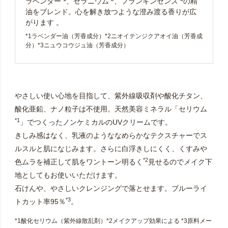
ラベンダー
、ゼラニウム
、フランキンセンス
の精
油をブレンド。心を解き放つような澄み渡る香りが広
がります 。
*1ラベンダー油（芳香成分）*2ニオイテンジクアオイ油（芳香成
分）*3ニュウコウジュ油（芳香成分）
やさしい使い心地を目指して、紫外線吸収剤や酸化チタン、
酸化亜鉛、ナノ粒子は不使用。天然美容ミネラル「セリウム
*1
」でつくったノンケミカルのUVクリームです。
きしみ感はなく、乳液のようななめらかなテクスチャーでス
ルスルと肌になじみます。さらに白浮きしにくく、くすみや
*2
色ムラを補正して肌をワントーン明るく
見せるのでメイク下
地としてもお使いいただけます。
石けんや、やさしいクレンジングで落とせます。ブルーライ
*3
トカット率95％
。
*1酸化セリウム（紫外線散乱剤）*2メイクアップ効果による *3原料メー