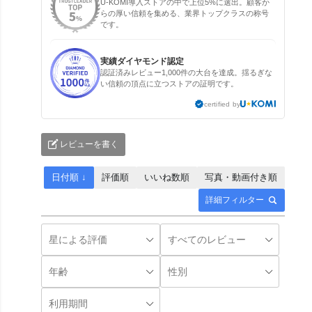
U-KOMI導入ストアの中で上位5%に選出。顧客か
らの厚い信頼を集める、業界トップクラスの称号
です。
実績ダイヤモンド認定
認証済みレビュー1,000件の大台を達成。揺るぎな
い信頼の頂点に立つストアの証明です。
certified by
レビューを書く
日付順 ↓
評価順
いいね数順
写真・動画付き順
詳細フィルター