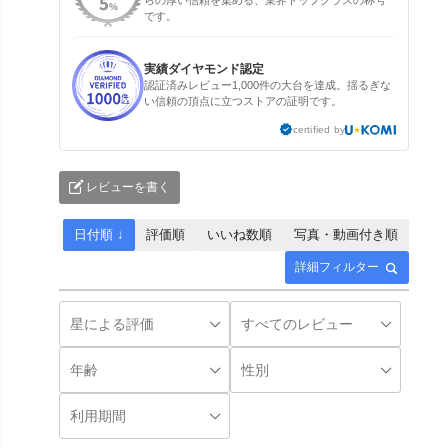
です。
実績ダイヤモンド認定
認証済みレビュー1,000件の大台を達成。揺るぎな
い信頼の頂点に立つストアの証明です。
certified by
レビューを書く
日付順 ↓
評価順
いいね数順
写真・動画付き順
詳細フィルター