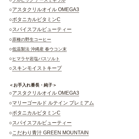
フルビック アースミネラル
○
アスタクリルオイル OMEGA3
○
ボタニカルビタミンC
○
スパイスフルビューティー
○
原種の野生コーヒー
○
低温製法 沖縄産 春ウコン末
○
ヒマラヤ岩塩バスソルト
○
スキンモイストキープ
＜お手入れ番長・純子＞
○
アスタクリルオイル OMEGA3
○
マリーゴールド ルテイン プレミアム
○
ボタニカルビタミンC
○
スパイスフルビューティー
○
こだわり青汁 GREEN MOUNTAIN