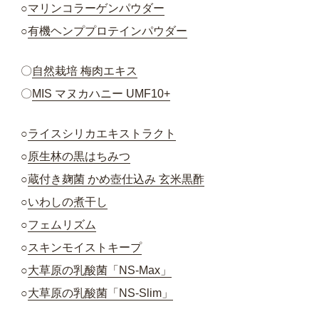
○
マリンコラーゲンパウダー
○
有機ヘンププロテインパウダー
〇
自然栽培 梅肉エキス
〇
MIS マヌカハニー UMF10+
○
ライスシリカエキストラクト
○
原生林の黒はちみつ
○
蔵付き麹菌 かめ壺仕込み 玄米黒酢
○
いわしの煮干し
○
フェムリズム
○
スキンモイストキープ
○
大草原の乳酸菌「NS-Max」
○
大草原の乳酸菌「NS-Slim」