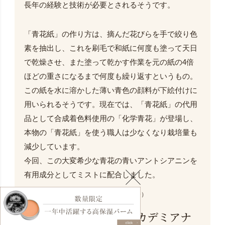
長年の経験と技術が必要とされるそうです。
「青花紙」の作り方は、摘んだ花びらを手で絞り色
素を抽出し、これを刷毛で和紙に何度も塗って天日
で乾燥させ、また塗って乾かす作業を元の紙の4倍
ほどの重さになるまで何度も繰り返すというもの。
この紙を水に溶かした薄い青色の顔料が下絵付けに
用いられるそうです。現在では、「青花紙」の代用
品として合成着色料使用の「化学青花」が登場し、
本物の「青花紙」を使う職人は少なくなり栽培量も
減少しています。
今回、この大変希少な青花の青いアントシアニンを
有用成分としてミストに配合しました。
*ツユクサ葉／花／茎エキス（保湿整肌成分）
6.
保湿力にすぐれたマカデミアナ