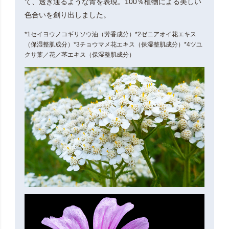
て、透き通るような青を表現。100％植物による美しい
色合いを創り出しました。
*1セイヨウノコギリソウ油（芳香成分）*2ゼニアオイ花エキス
（保湿整肌成分）*3チョウマメ花エキス（保湿整肌成分）*4ツユ
クサ葉／花／茎エキス（保湿整肌成分）