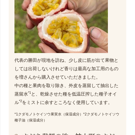
代表の勝田が現地を訪ね、少し皮に筋が出て果物と
しては出荷しないけれど香りは最高な加工用のもの
を増さんから購入させていただきました。
中の種と果肉を取り除き、外皮を蒸留して抽出した
*1
蒸留水
と、乾燥させた種を低温圧搾した種子オイ
*2
ル
をミストに余すところなく使用しています。
*1クダモノトケイソウ果実水（保湿成分）*2クダモノトケイソウ
種子油（保湿成分）