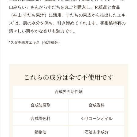
山みらい」さんからすだちを丸ごと購入し、化粧品と食品
（
神山 すだち果汁
）に活用。すだちの果皮から抽出したエキ
*
ス
は、肌の水分を保ち、引き締めてくれます。和柑橘特有の
清々しい爽やかな香りも魅力です。
*スダチ果皮エキス（保湿成分）
これらの成分は全て不使用です
合成界面活性剤
合成防腐剤
合成香料
合成着色料
シリコーンオイル
鉱物油
石油由来成分