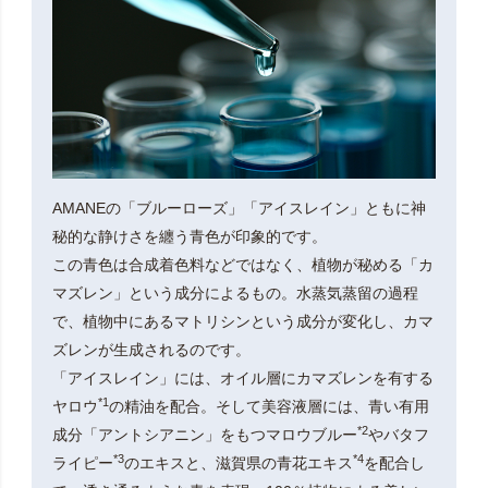
AMANEの「ブルーローズ」「アイスレイン」ともに神
秘的な静けさを纏う青色が印象的です。
この青色は合成着色料などではなく、植物が秘める「カ
マズレン」という成分によるもの。水蒸気蒸留の過程
で、植物中にあるマトリシンという成分が変化し、カマ
ズレンが生成されるのです。
「アイスレイン」には、オイル層にカマズレンを有する
*1
ヤロウ
の精油を配合。そして美容液層には、青い有用
*2
成分「アントシアニン」をもつマロウブルー
やバタフ
*3
*4
ライピー
のエキスと、滋賀県の青花エキス
を配合し