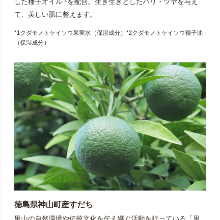
した種子オイル
を配合。生き生きとしたハリ・ツヤを与え
て、美しい肌に整えます。
*1クダモノトケイソウ果実水（保湿成分）*2クダモノトケイソウ種子油
（保湿成分）
徳島県神山町産すだち
里山の自然環境や伝統文化を伝え継ぐ活動を行っている「里