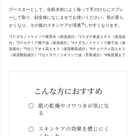
ブースターとして、化粧水前によく振って手のひらにスプレ
ーして取り、顔全体になじませてお使いください。肌が柔ら
*8
かくなり、その後のスキンケアが浸透
しやすくなります。
*1クダモノトケイソウ果実水（保湿成分）*2スダチ果皮エキス（保湿成
分）*3マカデミア種子油（保湿成分）*4クダモノトケイソウ種子油（保
湿成分）*5ゼニアオイ花エキス（保湿整肌成分）*6チョウマメ花エキス
（保湿整肌成分）*7セイヨウノコギリソウ油（芳香成分）*8角質層まで
こんな方におすすめ
肌の乾燥やゴワつきが気にな
る
スキンケアの効果を感じにく
くなった