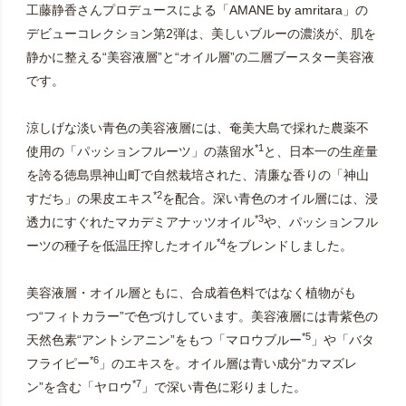
工藤静香さんプロデュースによる「AMANE by amritara」の
デビューコレクション第2弾は、美しいブルーの濃淡が、肌を
静かに整える“美容液層”と“オイル層”の二層ブースター美容液
です。
涼しげな淡い青色の美容液層には、奄美大島で採れた農薬不
*1
使用の「パッションフルーツ」の蒸留水
と、日本一の生産量
を誇る徳島県神山町で自然栽培された、清廉な香りの「神山
*2
すだち」の果皮エキス
を配合。深い青色のオイル層には、浸
*3
透力にすぐれたマカデミアナッツオイル
や、パッションフル
*4
ーツの種子を低温圧搾したオイル
をブレンドしました。
美容液層・オイル層ともに、合成着色料ではなく植物がも
つ“フィトカラー”で色づけしています。美容液層には青紫色の
*5
天然色素“アントシアニン”をもつ「マロウブルー
」や「バタ
*6
フライピー
」のエキスを。オイル層は青い成分“カマズレ
*7
ン”を含む「ヤロウ
」で深い青色に彩りました。