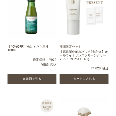
【40%OFF】神山 すだち果汁
期間限定セット
100ml
【高保湿化粧水パウチ2包付き】オ
ールライトサンスクリーンクリー
ム SPF29 PA+++ 40g
通常価格
¥
972
¥
583
税込
¥
4,620
税込
詳細を見る
カートに入れる