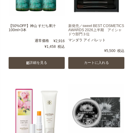
【50%OFF】神山 すだち果汁
新発売／sweet BEST COSMETICS
100ml×3本
AWARDS 2026上半期 アイシャ
ドウ部門３位
マンダラ アイ パレット
通常価格
¥
2,916
¥
1,458
税込
¥
5,500
税込
詳細を見る
カートに入れる