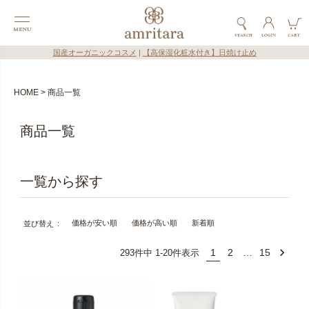
国産オーガニックコスメ
|
【高保湿化粧水付き】日焼け止め
HOME
商品一覧
商品一覧
価格が安い順
価格が高い順
新着順
並び替え
1
2
…
15
293
件中
1
-
20
件表示