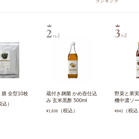
ランキング
 膳 全型10枚
蔵付き麹菌 かめ壺仕込
野菜と果実
み 玄米黒酢 500ml
機中濃ソース
税込）
（税込）
（税込
¥1,836
¥842