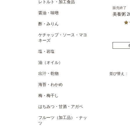
レトルト・加工食品
販売終了
醤油・味噌
美養粥 2
酢・みりん
ケチャップ・ソース・マヨ
ネーズ
塩・岩塩
油（オイル）
出汁・乾物
並び替え
海苔・わかめ
梅・梅干し
はちみつ・甘酒・アガベ
フルーツ（加工品）・ナッ
ツ