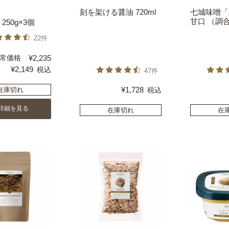
刻を架ける醤油 720ml
七城味噌「
甘口 （調合
250g×3個
22件
常価格
¥
2,235
¥
2,149
税込
47件
¥
1,728
在庫切れ
税込
詳細を見る
在庫切れ
在