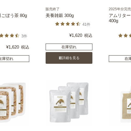
販売終了
2025年分完
ごぼう茶 80g
美養雑穀 300g
アムリター
400g
41件
¥
1,620
税込
3件
¥
1,620
税込
在庫切れ
詳細を見る
在庫切れ
在