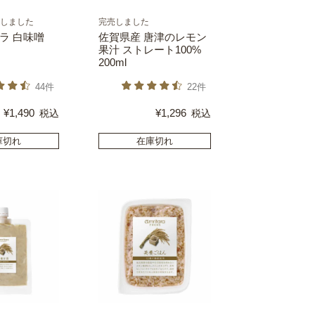
売しました
完売しました
ラ 白味噌
佐賀県産 唐津のレモン
果汁 ストレート100%
200ml
44件
22件
¥
1,490
¥
1,296
税込
税込
庫切れ
在庫切れ