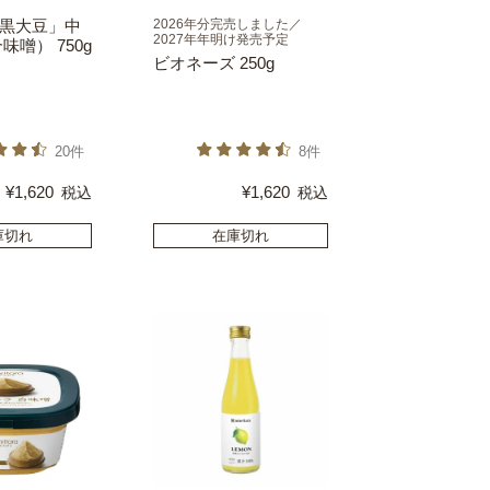
黒大豆」中
2026年分完売しました／
2027年年明け発売予定
味噌） 750g
ビオネーズ 250g
20件
8件
¥
1,620
¥
1,620
税込
税込
庫切れ
在庫切れ