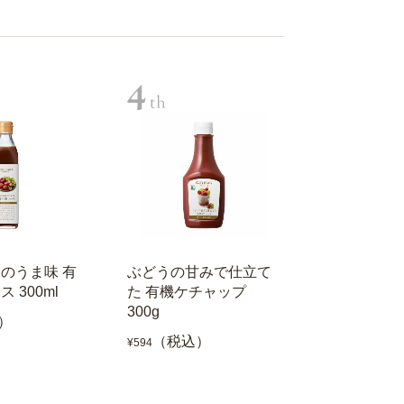
のうま味 有
ぶどうの甘みで仕立て
 300ml
た 有機ケチャップ
300g
）
（税込）
¥594