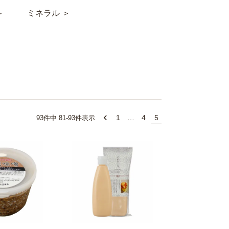
＞
ミネラル ＞
1
…
4
5
93
件中
81
-
93
件表示