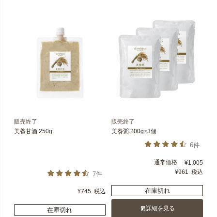
販売終了
販売終了
美養甘酒 250g
美養粥 200g×3個
6件
通常価格
¥
1,005
¥
961
税込
7件
在庫切れ
¥
745
税込
詳細を見る
在庫切れ