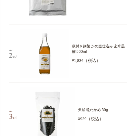
蔵付き麹菌 かめ壺仕込み 玄米黒
酢 500ml
（税込）
¥1,836
天然 乾わかめ 30g
（税込）
¥929