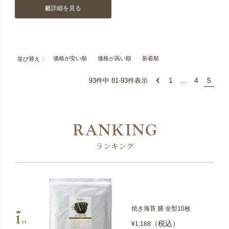
詳細を見る
価格が安い順
価格が高い順
新着順
並び替え
1
…
4
5
93
件中
81
-
93
件表示
ランキング
焼き海苔 膳 全型10枚
（税込）
¥1,188