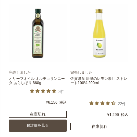
完売しました
完売しました
オリーブオイル オルチョサンニー
佐賀県産 唐津のレモン果汁 ストレ
タ あらしぼり 660g
ート100% 200ml
3件
¥
6,156
税込
22件
在庫切れ
¥
1,296
税込
詳細を見る
在庫切れ