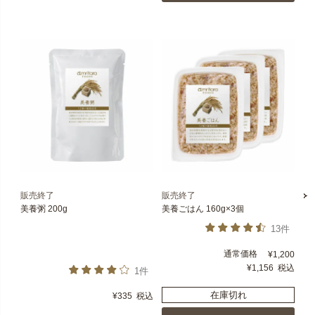
販売終了
販売終了
美養粥 200g
美養ごはん 160g×3個
13件
通常価格
¥
1,200
¥
1,156
税込
1件
在庫切れ
¥
335
税込