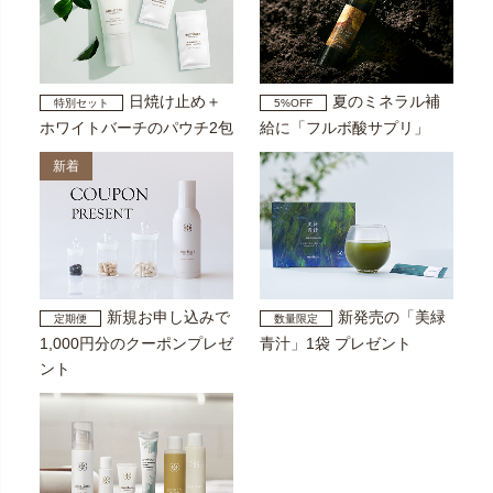
日焼け止め＋
夏のミネラル補
特別セット
5%OFF
ホワイトバーチのパウチ2包
給に「フルボ酸サプリ」
新着
新規お申し込みで
新発売の「美緑
定期便
数量限定
1,000円分のクーポンプレゼ
青汁」1袋 プレゼント
ント