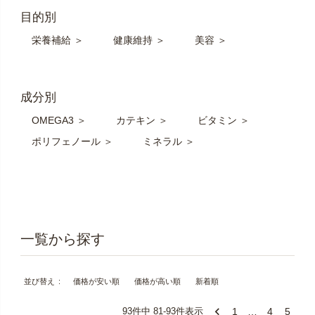
目的別
栄養補給 ＞
健康維持 ＞
美容 ＞
成分別
OMEGA3 ＞
カテキン ＞
ビタミン ＞
ポリフェノール ＞
ミネラル ＞
価格が安い順
価格が高い順
新着順
並び替え
1
…
4
5
93
件中
81
-
93
件表示